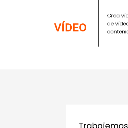
Crea ví
de víde
VÍDEO
contenid
Trabajemos