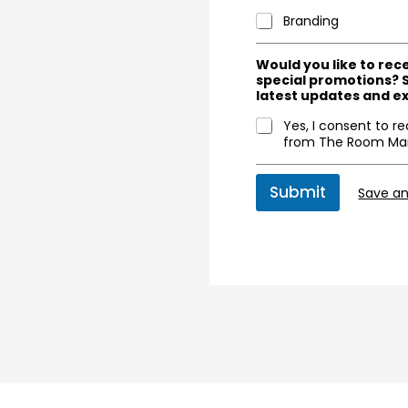
Branding
Would you like to rec
special promotions? 
latest updates and ex
Yes, I consent to r
from The Room Mar
Submit
Save a