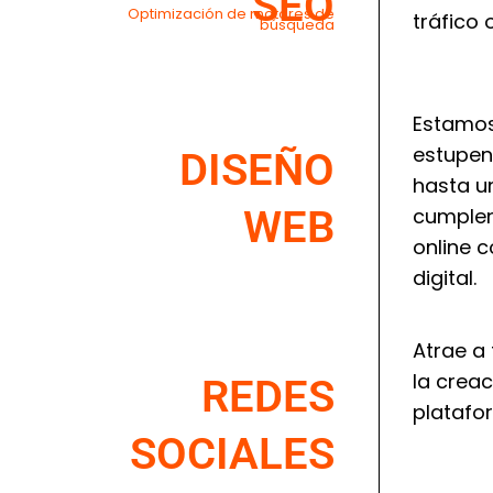
SEO
Optimización de motores de
tráfico 
búsqueda
Estamos
estupend
DISEÑO
hasta u
WEB
cumplen
online c
digital.
Atrae a 
la crea
REDES
platafor
SOCIALES