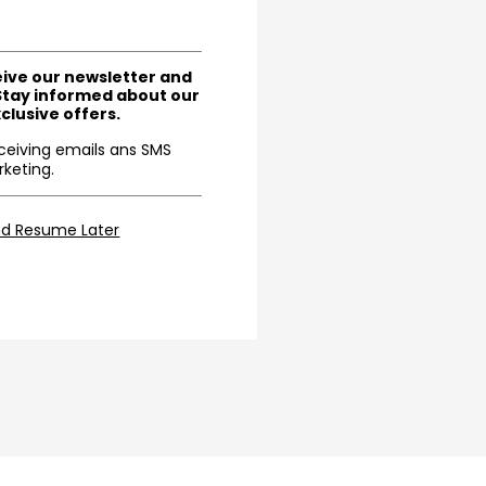
eive our newsletter and
Stay informed about our
clusive offers.
eceiving emails ans SMS
keting.
nd Resume Later