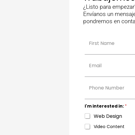
¿Listo para empezar
Envíanos un mensaje
pondremos en contac
N
a
m
Nombre
e
*
E
m
a
i
l
p
*
h
o
n
e
I'm interested in:
*
Web Design
Video Content