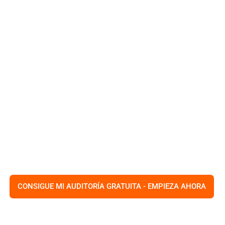
HOM
NG DIGITAL DE TAMPA
os estrategias digitales
joran los rankings y mejoran la
cionales como gestión de redes
ico, nuestro objetivo es
iento medible en el competitivo
CONSIGUE MI AUDITORÍA GRATUITA - EMPIEZA AHORA