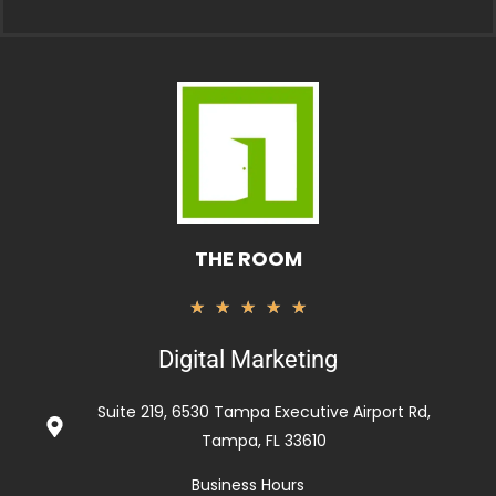
THE ROOM
Rated
★
★
★
★
★
5
Digital Marketing
out
of
Suite 219, 6530 Tampa Executive Airport Rd,
5
Tampa, FL 33610
Business Hours