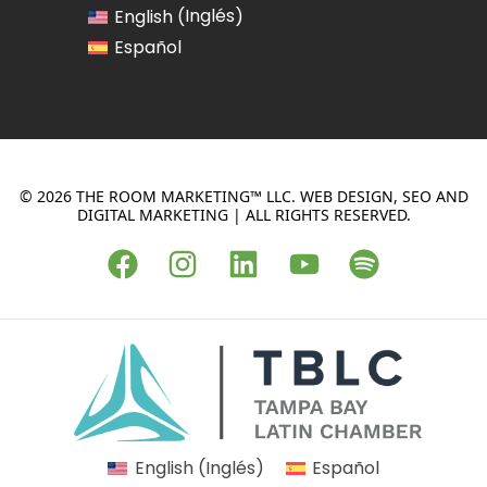
Inglés
English
(
)
Español
© 2026 THE ROOM MARKETING™ LLC. WEB DESIGN, SEO AND
DIGITAL MARKETING | ALL RIGHTS RESERVED.
F
I
L
Y
S
a
n
i
o
p
c
s
n
u
o
e
t
k
t
t
b
a
e
u
i
o
g
d
b
f
o
r
i
e
y
k
a
n
English
(
Inglés
)
Español