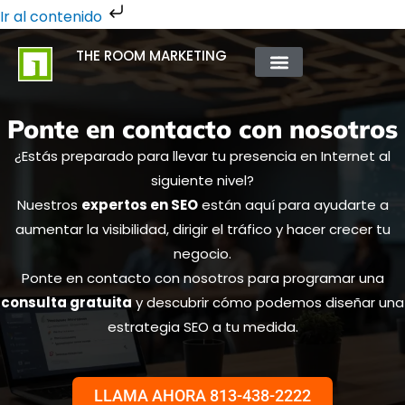
Ir
Ir al contenido
al
THE ROOM MARKETING
contenido
QUIÉNES SOMOS
Ponte en contacto con nosotros
¿Estás preparado para llevar tu presencia en Internet al
siguiente nivel?
Nuestros
expertos en SEO
están aquí para ayudarte a
aumentar la visibilidad, dirigir el tráfico y hacer crecer tu
negocio.
Ponte en contacto con nosotros para programar una
consulta gratuita
y descubrir cómo podemos diseñar una
estrategia SEO a tu medida.
LLAMA AHORA 813-438-2222