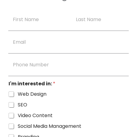
N
a
m
Nombre
Apellidos
e
E
*
m
a
i
p
l
h
*
o
n
I'm interested in:
*
e
Web Design
SEO
Video Content
Social Media Management
Branding