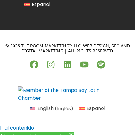
Español
© 2026 THE ROOM MARKETING™ LLC. WEB DESIGN, SEO AND
DIGITAL MARKETING | ALL RIGHTS RESERVED.
F
I
L
Y
S
a
n
i
o
p
c
s
n
u
o
e
t
k
t
t
b
a
e
u
i
o
g
d
b
f
English
(
Inglés
)
Español
o
r
i
e
y
k
a
n
Ir al contenido
m