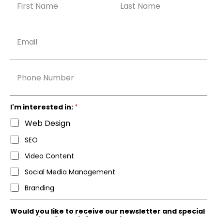
a
m
Nombre
Apellidos
e
*
E
m
a
i
l
p
*
h
o
n
e
I'm interested in:
*
Web Design
SEO
Video Content
Social Media Management
Branding
Would you like to receive our newsletter and special