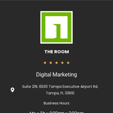
THE ROOM
Rated
★
★
★
★
★
5
Digital Marketing
out
of
Suite 219, 6530 Tampa Executive Airport Rd,
5
Tampa, FL 33610
Business Hours