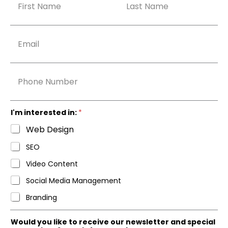
a
m
Nombre
Apellidos
e
*
E
m
a
i
l
p
*
h
o
n
e
I'm interested in:
*
Web Design
SEO
Video Content
Social Media Management
Branding
Would you like to receive our newsletter and special