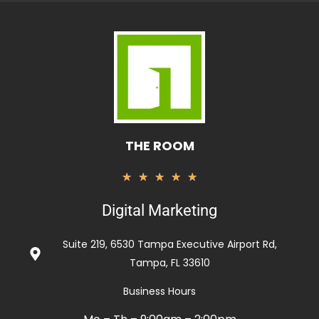
THE ROOM
Rated
★
★
★
★
★
5
Digital Marketing
out
of
Suite 219, 6530 Tampa Executive Airport Rd,
5
Tampa, FL 33610
Business Hours