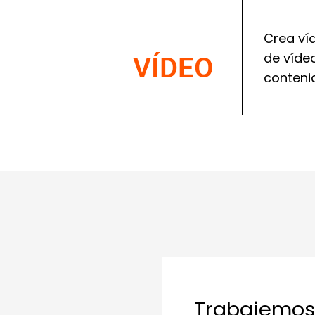
Crea ví
de víde
VÍDEO
contenid
Trabajemos