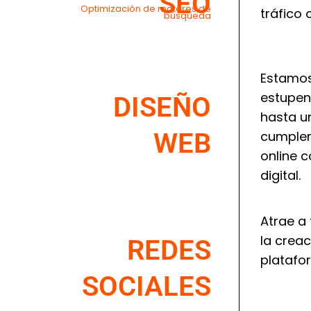
SEO
Optimización de motores de
tráfico 
búsqueda
Estamos
estupend
DISEÑO
hasta u
WEB
cumplen
online c
digital.
Atrae a 
la crea
REDES
platafor
SOCIALES