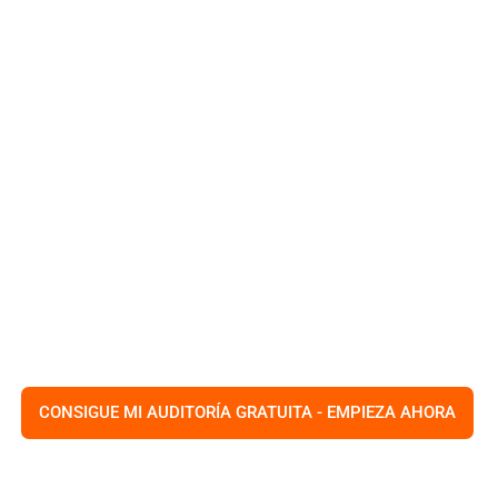
HOM
NG DIGITAL DE TAMPA
os estrategias digitales
joran los rankings y mejoran la
cionales como gestión de redes
ico, nuestro objetivo es
iento medible en el competitivo
CONSIGUE MI AUDITORÍA GRATUITA - EMPIEZA AHORA