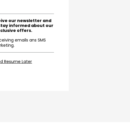
eive our newsletter and
Stay informed about our
clusive offers.
eceiving emails ans SMS
keting.
nd Resume Later