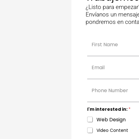
¿Listo para empezar
Envíanos un mensaje
pondremos en contac
N
a
m
Nombre
e
*
E
m
a
i
l
p
*
h
o
n
e
I'm interested in:
*
Web Design
Video Content