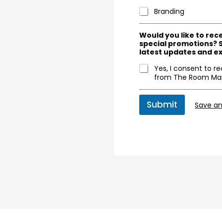
Branding
Would you like to rec
special promotions? 
latest updates and ex
Yes, I consent to r
from The Room Mar
Submit
Save a