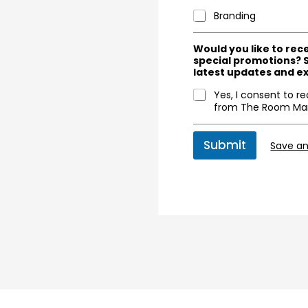
Branding
Would you like to rec
special promotions? 
latest updates and ex
Yes, I consent to r
from The Room Mar
Submit
Save a