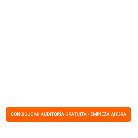
HOM
NG DIGITAL DE TAMPA
os estrategias digitales
joran los rankings y mejoran la
cionales como gestión de redes
ico, nuestro objetivo es
iento medible en el competitivo
CONSIGUE MI AUDITORÍA GRATUITA - EMPIEZA AHORA