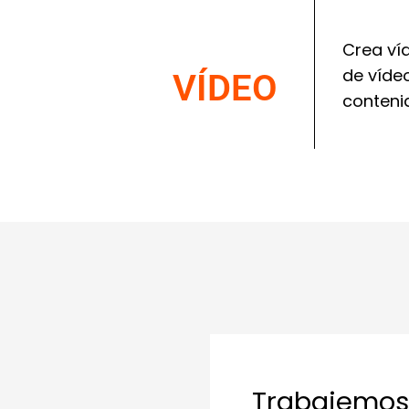
Crea ví
de víde
VÍDEO
contenid
Trabajemos