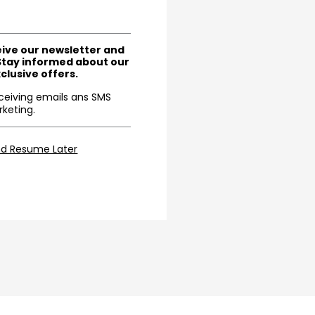
eive our newsletter and
Stay informed about our
clusive offers.
eceiving emails ans SMS
keting.
nd Resume Later