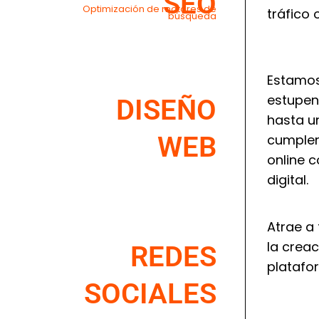
SEO
Optimización de motores de
tráfico 
búsqueda
Estamos
estupend
DISEÑO
hasta u
WEB
cumplen
online c
digital.
Atrae a 
la crea
REDES
platafor
SOCIALES