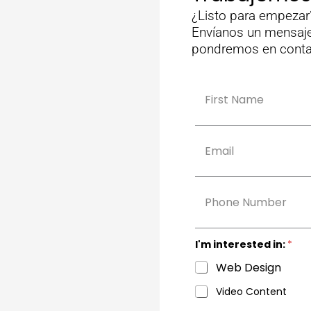
¿Listo para empezar
Envíanos un mensaje
pondremos en contac
N
a
m
Nombre
e
*
E
m
a
i
l
p
*
h
o
n
e
I'm interested in:
*
Web Design
Video Content