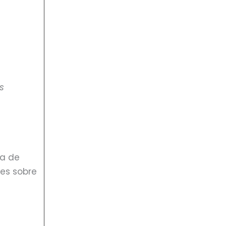
s
ma de
tes sobre