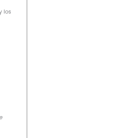
y los
de