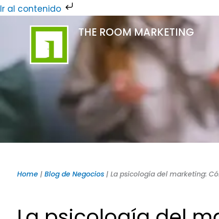
Ir
Ir al contenido
al
THE ROOM MARKETING
contenido
Home
|
Blog de Negocios
|
La psicología del marketing: C
La psicología del 