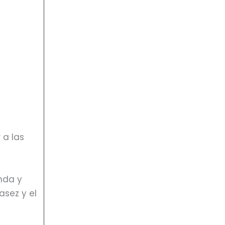
 a las
nda y
sez y el