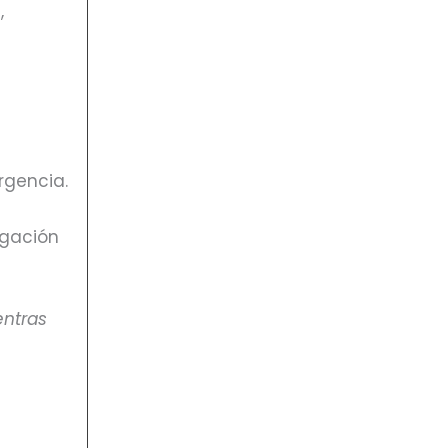
,
l
rgencia.
egación
entras