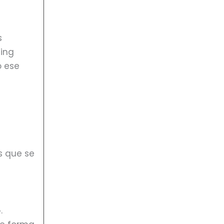
s
ting
o ese
s que se
.