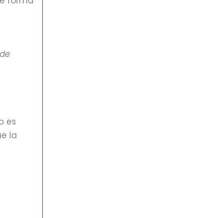
de forma
 de
o es
ue la