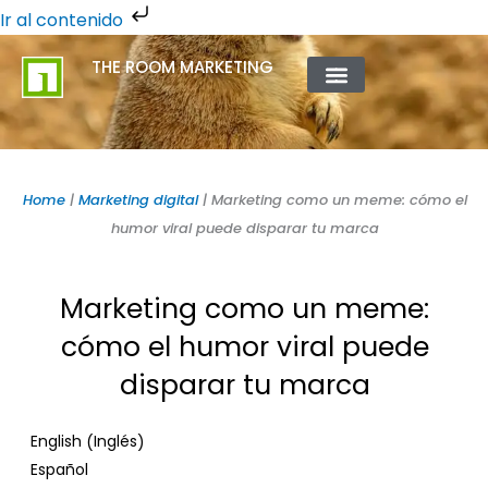
Ir
Ir al contenido
al
THE ROOM MARKETING
contenido
QUIÉNES SOMOS
Home
|
Marketing digital
|
Marketing como un meme: cómo el
humor viral puede disparar tu marca
Marketing como un meme:
cómo el humor viral puede
disparar tu marca
Inglés
English
(
)
Español