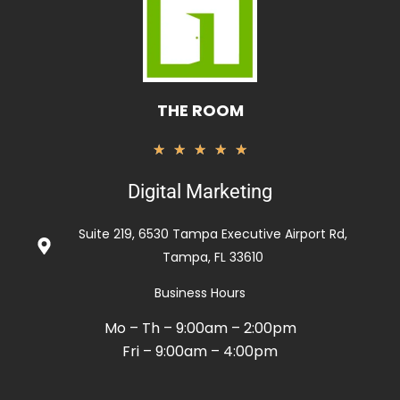
THE ROOM
Rated
★
★
★
★
★
5
Digital Marketing
out
of
Suite 219, 6530 Tampa Executive Airport Rd,
5
Tampa, FL 33610
Business Hours
Mo – Th – 9:00am – 2:00pm
Fri – 9:00am – 4:00pm