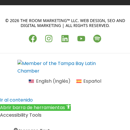
© 2026 THE ROOM MARKETING™ LLC. WEB DESIGN, SEO AND
DIGITAL MARKETING | ALL RIGHTS RESERVED.
F
I
L
Y
S
a
n
i
o
p
c
s
n
u
o
e
t
k
t
t
b
a
e
u
i
o
g
d
b
f
English
(
Inglés
)
Español
o
r
i
e
y
k
a
n
Ir al contenido
m
Abrir barra de herramientas
Accessibility Tools