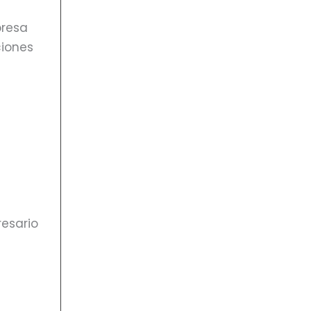
presa
ciones
resario