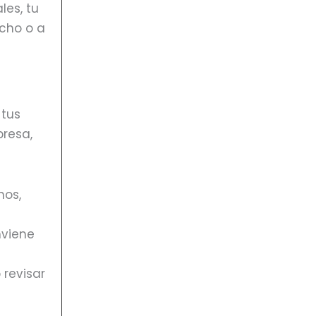
les, tu
echo o a
 tus
presa,
hos,
nviene
 revisar