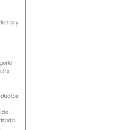
lictos y
gerla
. He
roductos
nido
rizada.
e