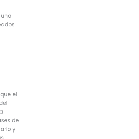
n una
eados
que el
del
la
ases de
ario y
as