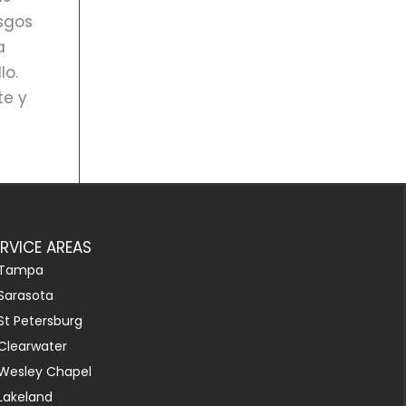
esgos
a
lo.
te y
ERVICE AREAS
Tampa
Sarasota
St Petersburg
Clearwater
Wesley Chapel
Lakeland