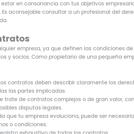
 estar en consonancia con tus objetivos empresaria
o. Es aconsejable consultar a un profesional del der
da.
ntratos
alquier empresa, ya que definen las condiciones de
dos y socios. Como propietario de una pequeña em
 Los contratos deben describir claramente los derec
as las partes implicadas.
e trate de contratos complejos o de gran valor, co
sibles disputas legales.
ida que tu empresa evoluciona, puede ser necesario
nos o condiciones.
egistro exhaustivo de todos los contratos,