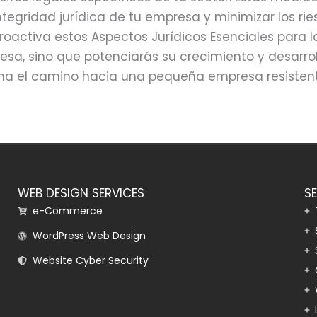
tegridad jurídica de tu empresa y minimizar los ri
oactiva estos Aspectos Jurídicos Esenciales para l
sa, sino que potenciarás su crecimiento y desarrol
ana el camino hacia una pequeña empresa resisten
WEB DESIGN SERVICES
S
e-Commerce
WordPress Web Design
Website Cyber Security