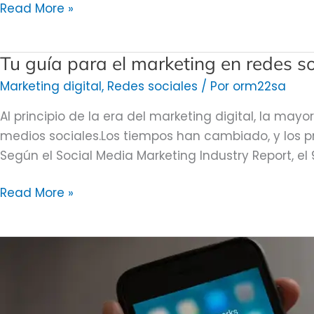
Read More »
Tu guía para el marketing en redes so
Tu
guía
Marketing digital
,
Redes sociales
/ Por
orm22sa
para
Al principio de la era del marketing digital, la ma
el
medios sociales.Los tiempos han cambiado, y los 
marketing
Según el Social Media Marketing Industry Report, el 
en
redes
Read More »
sociales
¿Qué
canales
de
redes