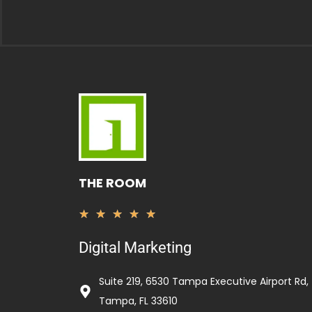
THE ROOM
Rated
★
★
★
★
★
5
Digital Marketing
out
of
Suite 219, 6530 Tampa Executive Airport Rd,
5
Tampa, FL 33610