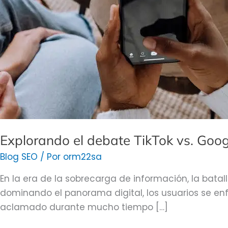
Desentrañando
las
preferencias
de
los
usuarios
Explorando el debate TikTok vs. Goog
Blog SEO
/ Por
orm22sa
En la era de la sobrecarga de información, la bata
dominando el panorama digital, los usuarios se en
aclamado durante mucho tiempo […]