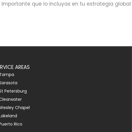
 importante que lo incluyas en tu estrategia global
ERVICE AREAS
Tampa
Sarasota
St Petersburg
Clearwater
Wesley Chapel
Lakeland
Puerto Rico