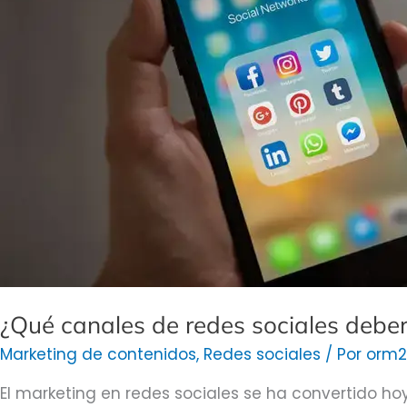
sociales
deberías
utilizar
para
el
marketing
y
por
qué?
¿Qué canales de redes sociales deberí
Marketing de contenidos
,
Redes sociales
/ Por
orm2
El marketing en redes sociales se ha convertido ho