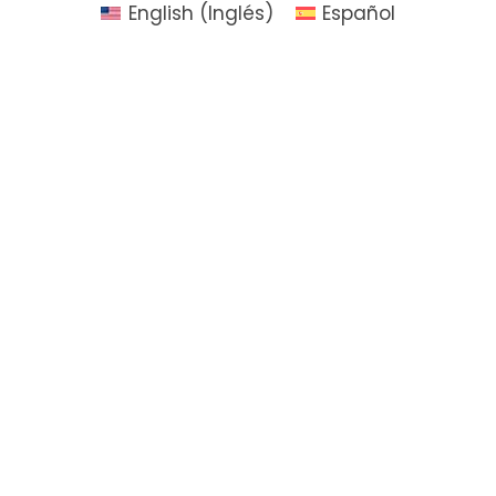
English
(
Inglés
)
Español
k
a
n
m