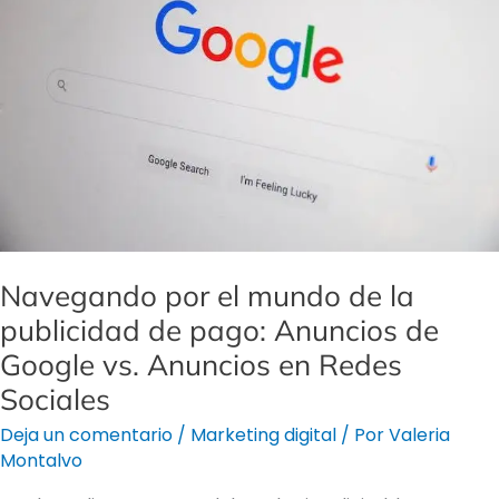
mundo
de
la
publicidad
de
pago:
Anuncios
de
Google
vs.
Navegando por el mundo de la
Anuncios
publicidad de pago: Anuncios de
en
Google vs. Anuncios en Redes
Redes
Sociales
Sociales
Deja un comentario
/
Marketing digital
/ Por
Valeria
Montalvo