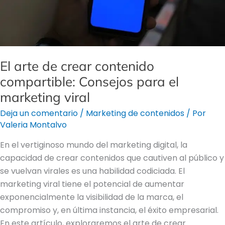
el
marketing
viral
El arte de crear contenido
compartible: Consejos para el
marketing viral
Deja un comentario
/
Marketing de contenidos
/ Por
Valeria Montalvo
En el vertiginoso mundo del marketing digital, la
capacidad de crear contenidos que cautiven al público y
se vuelvan virales es una habilidad codiciada. El
marketing viral tiene el potencial de aumentar
exponencialmente la visibilidad de la marca, el
compromiso y, en última instancia, el éxito empresarial.
En este artículo, exploraremos el arte de crear