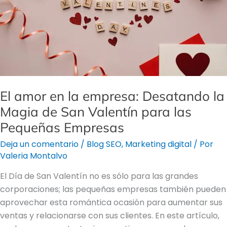
la
Magia
de
San
Valentín
para
las
El amor en la empresa: Desatando la
Pequeñas
Magia de San Valentín para las
Empresas
Pequeñas Empresas
Deja un comentario
/
Blog SEO
,
Marketing digital
/ Por
Valeria Montalvo
El Día de San Valentín no es sólo para las grandes
corporaciones; las pequeñas empresas también pueden
aprovechar esta romántica ocasión para aumentar sus
ventas y relacionarse con sus clientes. En este artículo,