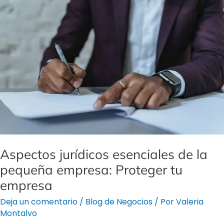
jurídicos
esenciales
de
la
pequeña
empresa:
Proteger
tu
empresa
Aspectos jurídicos esenciales de la
pequeña empresa: Proteger tu
empresa
Deja un comentario
/
Blog de Negocios
/ Por
Valeria
Montalvo