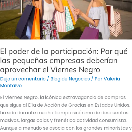
qué
las
pequeñas
empresas
deberían
aprovechar
el
El poder de la participación: Por qué
Viernes
las pequeñas empresas deberían
Negro
aprovechar el Viernes Negro
Deja un comentario
/
Blog de Negocios
/ Por
Valeria
Montalvo
El Viernes Negro, la icónica extravagancia de compras
que sigue al Día de Acción de Gracias en Estados Unidos,
ha sido durante mucho tiempo sinónimo de descuentos
masivos, largas colas y frenética actividad consumista.
Aunque a menudo se asocia con los grandes minoristas y