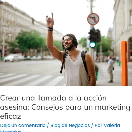
Crear
una
llamada
a
la
acción
asesina:
Consejos
para
un
marketing
eficaz
Crear una llamada a la acción
asesina: Consejos para un marketing
eficaz
Deja un comentario
/
Blog de Negocios
/ Por
Valeria