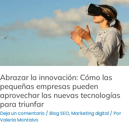
Cómo
las
pequeñas
empresas
pueden
aprovechar
las
nuevas
tecnologías
para
Abrazar la innovación: Cómo las
triunfar
pequeñas empresas pueden
aprovechar las nuevas tecnologías
para triunfar
Deja un comentario
/
Blog SEO
,
Marketing digital
/ Por
Valeria Montalvo