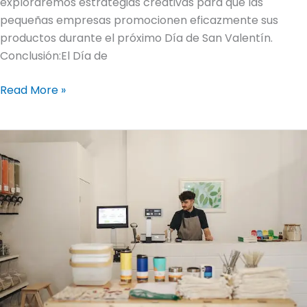
exploraremos estrategias creativas para que las
pequeñas empresas promocionen eficazmente sus
productos durante el próximo Día de San Valentín.
Conclusión:El Día de
Read More »
Crear
un
programa
de
fidelización
de
clientes
que
funcione:
Consejos