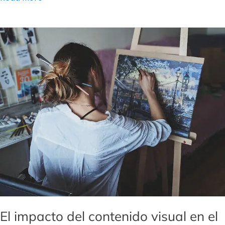
El
impacto
del
contenido
visual
en
el
marketing:
Infografías,
vídeos
y
más
El impacto del contenido visual en el