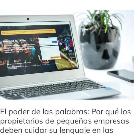
El
poder
de
las
palabras:
Por
qué
los
propietarios
de
pequeñas
empresas
deben
El poder de las palabras: Por qué los
cuidar
propietarios de pequeñas empresas
su
deben cuidar su lenguaje en las
lenguaje