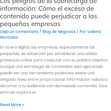
Los peligros de la sobrecarga de
perjudicar
información: Cómo el exceso de
a
contenido puede perjudicar a las
las
pequeñas empresas
pequeñas
empresas
Deja un comentario
/
Blog de Negocios
/ Por
Valeria
Montalvo
En la era digital, las empresas, especialmente las
pequeñas, se esfuerzan por establecer una sólida
presencia online para conectar con su público objetivo.
Aunque una estrategia de contenidos bien ejecutada
puede ser una herramienta poderosa, existe una
delgada línea entre proporcionar información valiosa y
abrumar a tu audiencia con demasiado contenido. Este
artículo explora el
Read More »