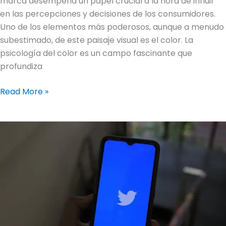
marca desempeña un papel crucial a la hora de influir
en las percepciones y decisiones de los consumidores.
Uno de los elementos más poderosos, aunque a menudo
subestimado, de este paisaje visual es el color. La
psicología del color es un campo fascinante que
profundiza
Read More »
El
arte
de
crear
contenido
compartible:
Consejos
para