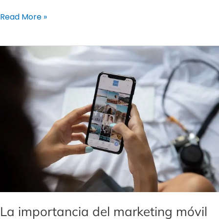
Read More »
La
importancia
del
marketing
móvil
para
las
pequeñas
empresas
La importancia del marketing móvil