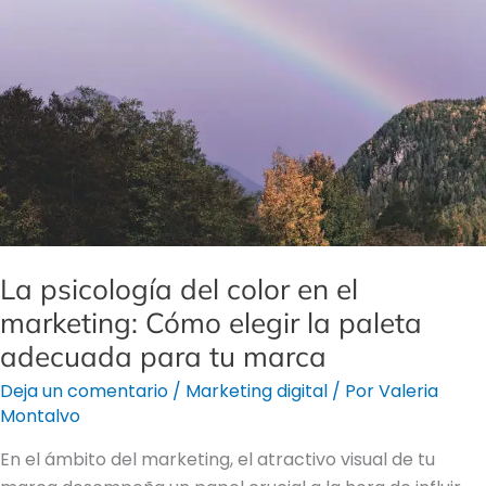
color
en
el
marketing:
Cómo
elegir
la
paleta
adecuada
para
La psicología del color en el
tu
marketing: Cómo elegir la paleta
marca
adecuada para tu marca
Deja un comentario
/
Marketing digital
/ Por
Valeria
Montalvo
En el ámbito del marketing, el atractivo visual de tu