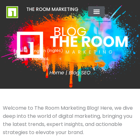
Ir
contenido
THE ROOM MARKETING
al
contenido
QUIÉNES SOMOS
BLOG
Inglés
English
(
)
Español
Home
|
Blog SEO
Welcome to The Room Marketing Blog! Here, we dive
deep into the world of digital marketing, bringing you
the latest trends, expert insights, and actionable
strategies to elevate your brand.