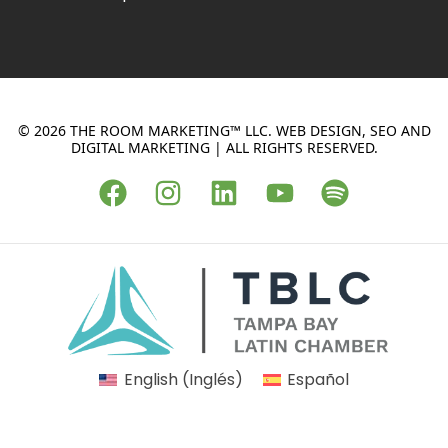
© 2026 THE ROOM MARKETING™ LLC. WEB DESIGN, SEO AND
DIGITAL MARKETING | ALL RIGHTS RESERVED.
F
I
L
Y
S
a
n
i
o
p
c
s
n
u
o
e
t
k
t
t
b
a
e
u
i
o
g
d
b
f
o
r
i
e
y
k
a
n
English
(
Inglés
)
Español
m