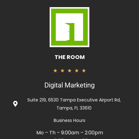
THE ROOM
Rated
★
★
★
★
★
5
Digital Marketing
out
of
Suite 219, 6530 Tampa Executive Airport Rd,
5
Tampa, FL 33610
Business Hours
Mo – Th – 9:00am – 2:00pm