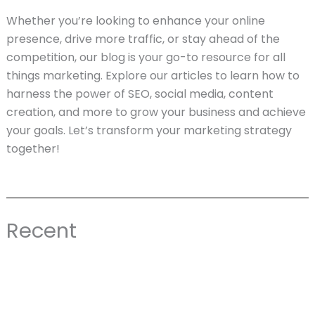
Whether you’re looking to enhance your online
presence, drive more traffic, or stay ahead of the
competition, our blog is your go-to resource for all
things marketing. Explore our articles to learn how to
harness the power of SEO, social media, content
creation, and more to grow your business and achieve
your goals. Let’s transform your marketing strategy
together!
Recent
Página
Página
Página
Página
Página
Página
Página
Página
Página
Página
Página
Página
Página
Página
Página
Página
Página
Página
Pági
P