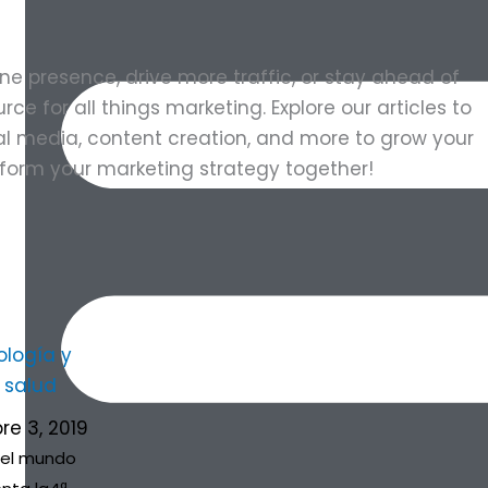
ne presence, drive more traffic, or stay ahead of
rce for all things marketing. Explore our articles to
al media, content creation, and more to grow your
sform your marketing strategy together!
a
gina
Página
Página
Página
Página
Página
Página
Página
Página
Página
Página
Página
ología y
 salud
re 3, 2019
 el mundo