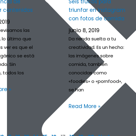
ncia de
Seis trucos para
ar contenidos
triunfar en Instagram
con fotos de comida
 2019
junio 8, 2019
evisamos las
 lo último que
Da rienda suelta a tu
 ver es que el
creatividad. Es un hecho:
rgánico se está
las imágenes sobre
do. Sin
comida, también
 todos los
conocidas como
«foodies» o «pornfood»,
re »
se han
Read More »