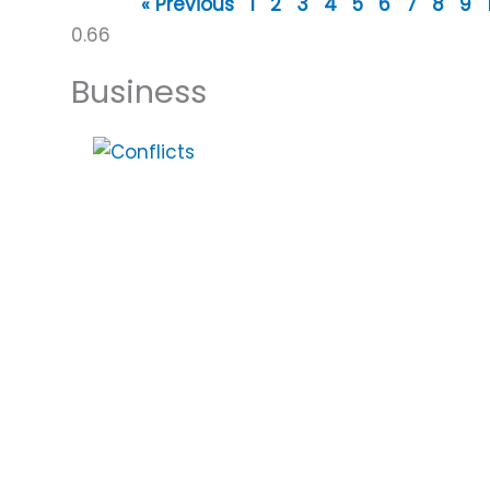
« Previous
1
2
3
4
5
6
7
8
9
Business