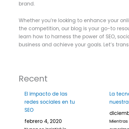
brand.
Whether you’re looking to enhance your onli
the competition, our blog is your go-to resou
learn how to harness the power of SEO, soci
business and achieve your goals. Let’s tran
Recent
Página
Página
Página
Página
Página
Página
Página
Págin
Pá
El impacto de las
La tecn
redes sociales en tu
nuestra
SEO
diciemb
febrero 4, 2020
Mientras