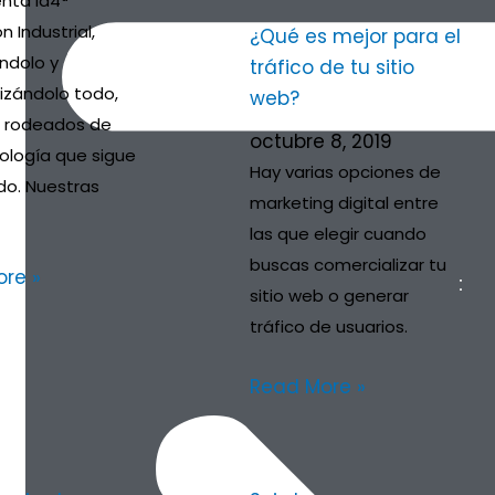
nta la4ª
n Industrial,
¿Qué es mejor para el
ándolo y
tráfico de tu sitio
zándolo todo,
web?
 rodeados de
octubre 8, 2019
ología que sigue
Hay varias opciones de
o. Nuestras
marketing digital entre
las que elegir cuando
buscas comercializar tu
re »
sitio web o generar
tráfico de usuarios.
Read More »