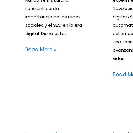
Nunca se insistirá lo
experime
suficiente en la
Revolució
importancia de las redes
digitaliz
sociales y el SEO en la era
automati
digital. Dicho esto,
estamos
una tecn
Read More »
avanzand
vidas
Read Mo