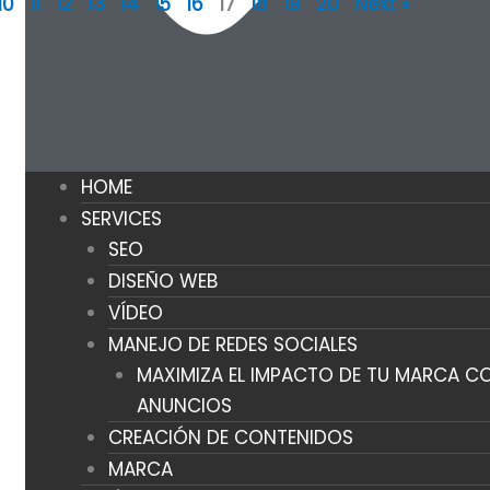
10
11
12
13
14
15
16
17
18
19
20
Next »
Página
Página
Página
Página
Página
HOME
SERVICES
SEO
DISEÑO WEB
VÍDEO
MANEJO DE REDES SOCIALES
MAXIMIZA EL IMPACTO DE TU MARCA CO
ANUNCIOS
CREACIÓN DE CONTENIDOS
MARCA