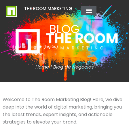
Ir
contenido
THE ROOM MARKETING
al
contenido
QUIÉNES SOMOS
BLOG
Inglés
English
(
)
Español
Home
|
Blog de Negocios
Welcome to The Room Marketing Blog! Here, we dive
deep into the world of digital marketing, bringing you
the latest trends, expert insights, and actionable
strategies to elevate your brand.