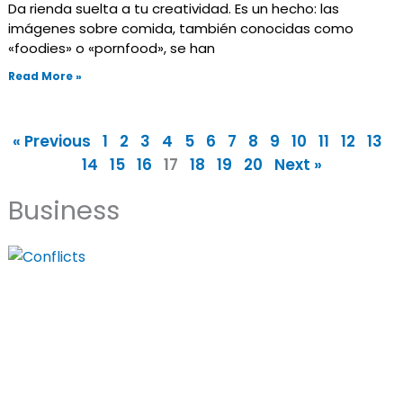
Da rienda suelta a tu creatividad. Es un hecho: las
imágenes sobre comida, también conocidas como
«foodies» o «pornfood», se han
Read More »
« Previous
1
2
3
4
5
6
7
8
9
10
11
12
13
14
15
16
17
18
19
20
Next »
Business
Página
Página
Página
Página
Página