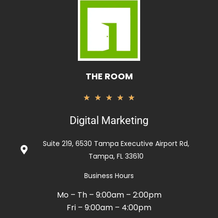
THE ROOM
Rated
★
★
★
★
★
5
Digital Marketing
out
of
Suite 219, 6530 Tampa Executive Airport Rd,
5
Tampa, FL 33610
Business Hours
Mo – Th – 9:00am – 2:00pm
Fri – 9:00am – 4:00pm