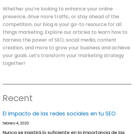
Whether you’re looking to enhance your online
presence, drive more traffic, or stay ahead of the
competition, our blog is your go-to resource for all
things marketing. Explore our articles to learn how to
harness the power of SEO, social media, content
creation, and more to grow your business and achieve
your goals. Let’s transform your marketing strategy
together!
Recent
El impacto de las redes sociales en tu SEO
Página
Página
Página
Página
Página
Página
Página
Página
Página
Página
Página
Página
Página
Página
Página
Página
Página
Página
Pági
P
febrero 4, 2020
Nunca se insistirá lo suficiente en la importancia de las